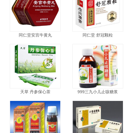
同仁堂安宫牛黄丸
同仁堂 舒冠颗粒
天草 丹参保心茶
999三九小儿止咳糖浆